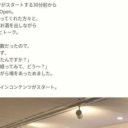
がスタートする30分前から
Open。
まってくれた方々と、
にお酒を出しながら
とトーク。
人数だったので、
めず、
てたんですか？」
月経ってみて、どう〜？」
ながら場をあっためました。
メインコンテンツがスタート。