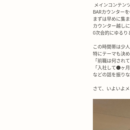
メインコンテンツ
BARカウンターを
まずは早めに集
カウンター越し
0次会的にゆるり
この時間帯は少
特にテーマも決
「前職は何され
「入社して●ヶ
などの話を振り
さて、いよいよ