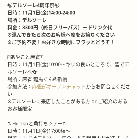
㊗️デルソーレ4周年祭㊗️
日時：11月1日(金)14:00-24:00
場所：デルソーレ
料金：3300円（終日フリーパス）＋ドリンク代
※混んできたら次のお客様へ席をお譲りください
※ご予約不要！お好きな時間にフラッとどうぞ！
🀄️あやこと麻雀🀄️
日時：11月1日(金)10:00〜キリの良いところで、皆でデ
ルソーレへ🍻
場所：麻雀 龍馬くん@新橋
参加方法：
麻雀部オープンチャット
からお問合せくださ
い
※デルソーレに来店したことがある方 or ご紹介のある
お客様限定
🍶Hirokoと角打ちツアー🍶
日時：11月1日(金)17:00頃〜