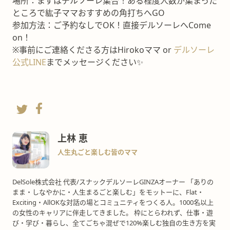
場所：まずはデルソーレ集合！ある程度人数が集まった
ところで紘子ママおすすめの角打ちへGO
参加方法：ご予約なしでOK！直接デルソーレへCome
on！
※事前にご連絡くださる方はHirokoママ or
デルソーレ
公式LINE
までメッセージください✨
上林 恵
人生丸ごと楽しむ皆のママ
DelSole株式会社 代表/スナックデルソーレGINZAオーナー 「ありの
まま・しなやかに・人生まるごと楽しむ」をモットーに、Flat・
Exciting・AllOKな対話の場とコミュニティをつくる人。1000名以上
の女性のキャリアに伴走してきました。 枠にとらわれず、仕事・遊
び・学び・暮らし、全てごちゃ混ぜで120%楽しむ独自の生き方を実