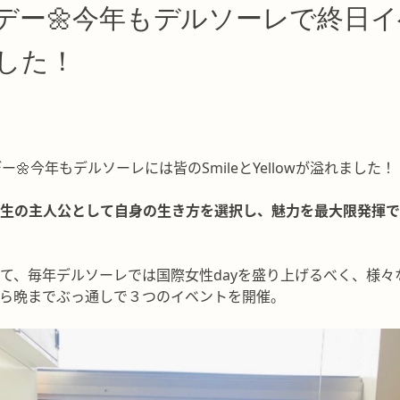
デー🌼今年もデルソーレで終日
した！
1
ー🌼今年もデルソーレには皆のSmileとYellowが溢れました！
生の主人公として自身の生き方を選択し、魅力を最大限発揮で
て、毎年デルソーレでは国際女性dayを盛り上げるべく、様々
ら晩までぶっ通しで３つのイベントを開催。