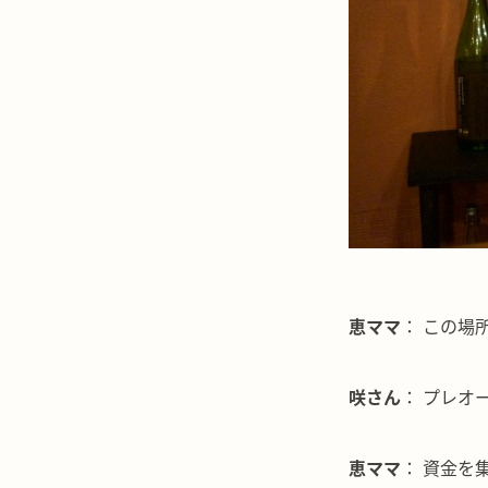
恵ママ
： この場
咲さん
： プレオ
恵ママ
： 資金を