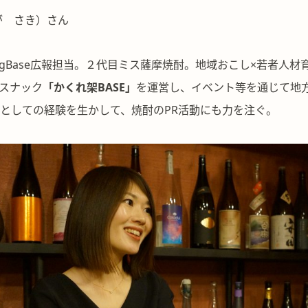
が さき）さん
ingBase広報担当。２代目ミス薩摩焼酎。地域おこし×若者人
スナック
「かくれ架BASE」
を運営し、イベント等を通じて地
としての経験を生かして、焼酎のPR活動にも力を注ぐ。