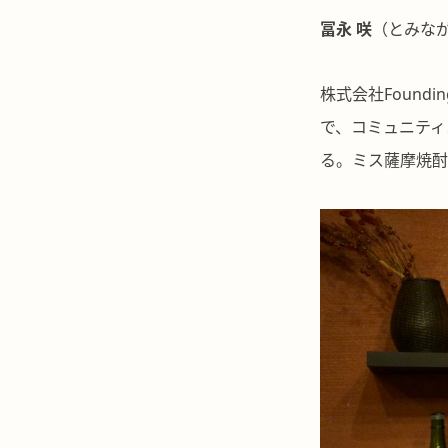
冨永 咲
（とみな
株式会社Found
で、コミュニティ
る。ミス薩摩焼酎