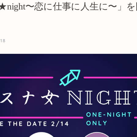
★night〜恋に仕事に人生に〜」
.18