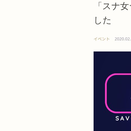
「スナ女
した
イベント
2020.02