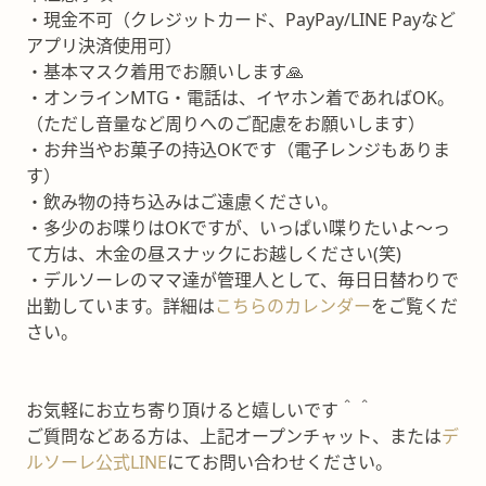
・現金不可（クレジットカード、PayPay/LINE Payなど
アプリ決済使用可）
・基本マスク着用でお願いします🙏
・オンラインMTG・電話は、イヤホン着であればOK。
（ただし音量など周りへのご配慮をお願いします）
・お弁当やお菓子の持込OKです（電子レンジもありま
す）
・飲み物の持ち込みはご遠慮ください。
・多少のお喋りはOKですが、いっぱい喋りたいよ〜っ
て方は、木金の昼スナックにお越しください(笑)
・デルソーレのママ達が管理人として、毎日日替わりで
出勤しています。詳細は
こちらのカレンダー
をご覧くだ
さい。
お気軽にお立ち寄り頂けると嬉しいです＾＾
ご質問などある方は、上記オープンチャット、または
デ
ルソーレ公式LINE
にてお問い合わせください。