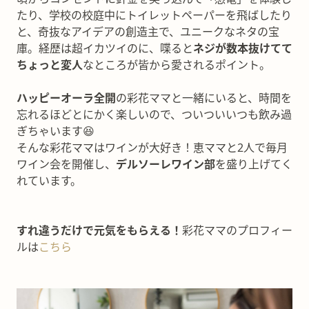
たり、学校の校庭中にトイレットペーパーを飛ばしたり
と、奇抜なアイデアの創造主で、ユニークなネタの宝
庫。経歴は超イカツイのに、喋ると
ネジが数本抜けてて
ちょっと変人
なところが皆から愛されるポイント。
ハッピーオーラ全開
の彩花ママと一緒にいると、時間を
忘れるほどとにかく楽しいので、ついついいつも飲み過
ぎちゃいます😆
そんな彩花ママはワインが大好き！恵ママと2人で毎月
ワイン会を開催し、
デルソーレワイン部
を盛り上げてく
れています。
すれ違うだけで元気をもらえる！
彩花ママのプロフィー
ルは
こちら