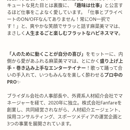
キュートな見た目とは裏腹に、
「趣味は仕事」
と公言す
るほど仕事をこよなく愛しています。「仕事とプライベ
ートのON/OFFなんてありません！常にON一択で
す！」と、爽やかな笑顔でサラッと話す麻菜美ママは、
まさしく
人生まるごと楽しむフラットなハピネスママ
。
「人のために動くことが自分の喜び」
をモットーに、内
側から愛があふれる麻菜美ママは、とにかく
盛り上げ上
手・巻き込み上手なエンターテイナー
！歌って踊って合
いの手入れて、いつもみんなを楽しく酔わせる
プロ中の
PRO
✨
ブライダル会社の人事部長や、外資系人材紹介会社でマ
ネージャーを経て、2020年に独立。株式会社Fanfareを
創業し、共同経営されながら、人材紹介エージェント、
採用コンサルティング、スポーツメディアの運営企画と
3つの事業を展開されています。