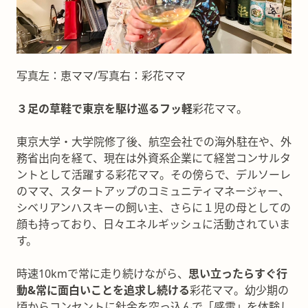
写真左：恵ママ/写真右：彩花ママ
３足の草鞋で東京を駆け巡るフッ軽
彩花ママ。
東京大学・大学院修了後、航空会社での海外駐在や、外
務省出向を経て、現在は外資系企業にて経営コンサルタ
ントとして活躍する彩花ママ。その傍らで、デルソーレ
のママ、スタートアップのコミュニティマネージャー、
シベリアンハスキーの飼い主、さらに１児の母としての
顔も持っており、日々エネルギッシュに活動されていま
す。
時速10kmで常に走り続けながら、
思い立ったらすぐ行
動&常に面白いことを追求し続ける
彩花ママ。幼少期の
頃からコンセントに針金を突っ込んで「感電」を体験し