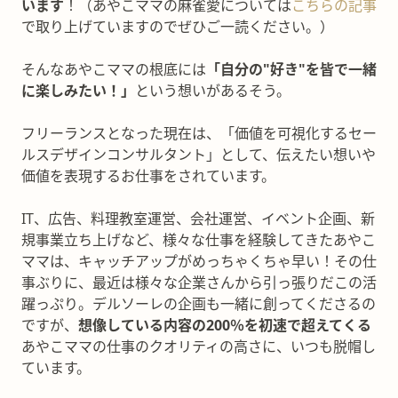
います
！（あやこママの麻雀愛については
こちらの記事
で取り上げていますのでぜひご一読ください。）
そんなあやこママの根底には
「自分の"好き"を皆で一緒
に楽しみたい！」
という想いがあるそう。
フリーランスとなった現在は、「価値を可視化するセー
ルスデザインコンサルタント」として、伝えたい想いや
価値を表現するお仕事をされています。
IT、広告、料理教室運営、会社運営、イベント企画、新
規事業立ち上げなど、様々な仕事を経験してきたあやこ
ママは、キャッチアップがめっちゃくちゃ早い！その仕
事ぶりに、最近は様々な企業さんから引っ張りだこの活
躍っぷり。デルソーレの企画も一緒に創ってくださるの
ですが、
想像している内容の200％を初速で超えてくる
あやこママの仕事のクオリティの高さに、いつも脱帽し
ています。