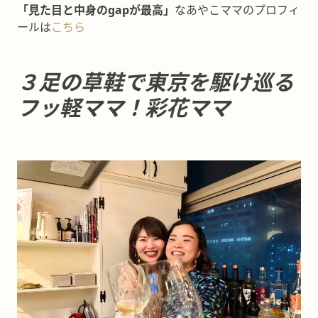
「見た目と中身のgapが最高」
なあやこママのプロフィ
ールは
こちら
３足の草鞋で東京を駆け巡る
フッ軽ママ！彩花ママ